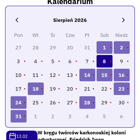
Kalendarium
Sierpień 2026
Pon
Wt
Śr
Czw
Pt
Sob
Niedz
27
28
29
30
31
1
2
3
4
5
6
7
8
9
10
11
12
13
14
15
16
17
18
19
20
21
22
23
24
25
26
27
28
29
30
31
1
2
3
4
5
6
W kręgu twórców karkonoskiej koloni
13.02
artystycznej. Friedrich Iwan.