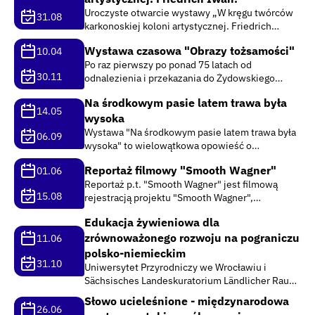
Uroczyste otwarcie wystawy „W kręgu twórców
31.08
karkonoskiej koloni artystycznej. Friedrich
Iwan.” w Muzeum Karkonoskim w Jeleniej
Wystawa czasowa "Obrazy tożsamości"
10.04
Górze. Przedsięwzięcie dofinansowane ze
Po raz pierwszy po ponad 75 latach od
środków Fundacji Współpracy Polsko –
30.11
odnalezienia i przekazania do Żydowskiego
Niemieckiej.
Instytutu Historycznego im. Emanuela
Na środkowym pasie latem trawa była
Ringelbluma zostaje zaprezentowane
14.05
wysoka
ikonograficzne archiwum przedwojennego
Muzeum Żydowskiego w Berlinie - unikatowy
Wystawa "Na środkowym pasie latem trawa była
06.09
zbiór...
wysoka" to wielowątkowa opowieść o
przemianach, jakim na przestrzeni niemal stu lat
Reportaż filmowy "Smooth Wagner"
01.06
ulegał dolnośląski odcinek autostrady A4.
Reportaż p.t. "Smooth Wagner" jest filmową
Opowieść o przemianach nie tylko
15.08
rejestracją projektu "Smooth Wagner",
infrastrukturalnych,...
realizowanego przez Fundację Pokolenia
Edukacja żywieniowa dla
Pokoleniom od roku 2025 dla uhonorowania
zrównoważonego rozwoju na pograniczu
prezydencji Polski w Unii Europejskiej.
11.06
Prezentuje arie i uwertury z...
polsko-niemieckim
31.10
Uniwersytet Przyrodniczy we Wrocławiu i
Sächsisches Landeskuratorium Ländlicher Raum
e. V. organizują warsztaty dotyczące zdrowego
Słowo ucieleśnione - międzynarodowa
odżywiania i zrównoważonego rozwoju dla
26.06